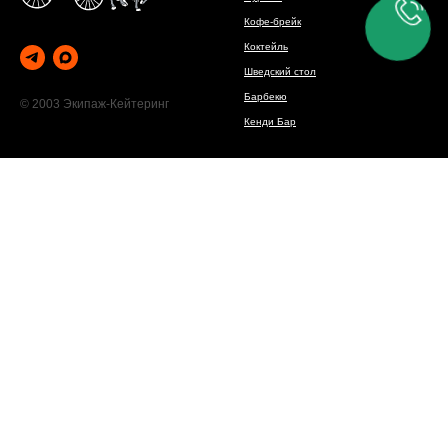
Мероприятия
Главное меню
Свадьба
Главная
Корпоратив
Услуги
Конференция
Площадки
Юбилей
Контакты
Выпускной
Корпоративное питание
Детский
Акции
Tilda
Made on