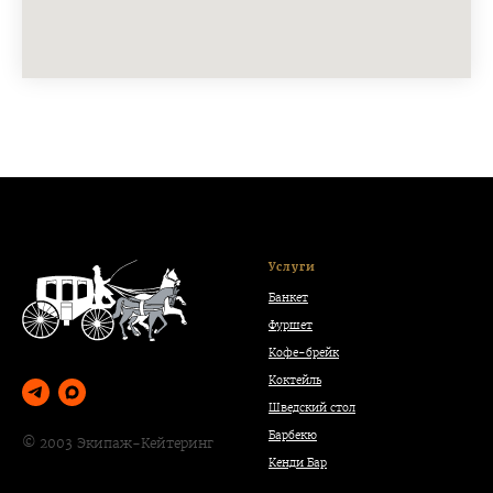
Услуги
Банкет
Фуршет
Кофе-брейк
Коктейль
Шведский стол
Барбекю
© 2003 Экипаж-Кейтеринг
Кенди Бар