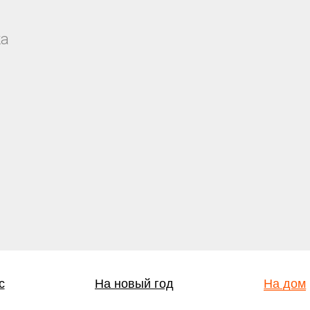
ка
с
На новый год
На дом