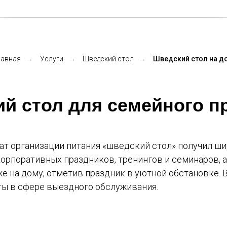
лавная
→
Услуги
→
Шведский стол
→
Шведский стол на д
й стол для семейного п
т организации питания «шведский стол» получил ши
и корпоративных праздников, тренингов и семинаров,
же на дому, отметив праздник в уютной обстановке.
ты в сфере выездного обслуживания.