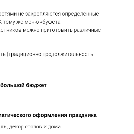
гостями не закрепляются определенные
 К тому же меню «буфета
частников можно приготовить различные
.
сть (традиционно продолжительность
ебольшой бюджет
матического оформления праздника
ль, декор столов и дома